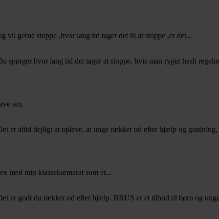
il gerne stoppe ,hvor lang tid tager det til at stoppe ,er det...
u spørger hvor lang tid det tager at stoppe, hvis man ryger hash regelmæ
have sex
t er altid dejligt at opleve, at unge rækker ud efter hjælp og guidning, 
 sex med min klassekarmarat som er...
et er godt du rækker ud efter hjælp. BRUS er et tilbud til børn og unge