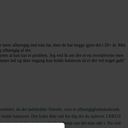
r mere afhængig end min far, men de har begge gjort det i 20+ år. Min
g afhængig af det.
 synes at han har et problem. Jeg ved ik om der er en overdrivelse men
kommer ind og ikke engang kan holde balancen så er der vel noget galt?
t rusmiddel, da det indeholder Nikotin, som er afhængighedsskabende.
e holde balancen. Det lyder ikke rart for dig det du oplever. I BRUS
t være rart at tale med en udenforstående om det man står i. Nu ved