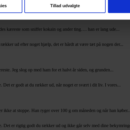
tærkt af dig at række ud og sætte ord på noget, der tydeligvis har fyldt..
ies
Tillad udvalgte
des kæreste som sniffer kokain og ander ting…. han er lang ude...
rækker ud efter noget hjælp, det er hårdt at være tæt på nogen der...
reste. Jeg slog op med ham for et halvt år siden, og grunden...
Det er godt at du rækker ud, når noget er svært i dit liv. I vores...
er ikke at stoppe. Han ryger over 100 g om måneden og når han køber..
. Det er rigtig godt du rækker ud og ikke går selv med dine bekymringer