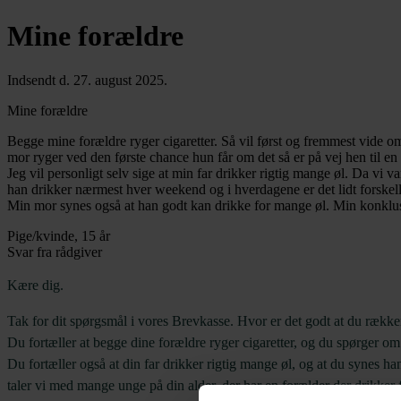
Mine forældre
Indsendt d. 27. august 2025.
Mine forældre
Begge mine forældre ryger cigaretter. Så vil først og fremmest vide 
mor ryger ved den første chance hun får om det så er på vej hen til en
Jeg vil personligt selv sige at min far drikker rigtig mange øl. Da vi
han drikker nærmest hver weekend og i hverdagene er det lidt forskell
Min mor synes også at han godt kan drikke for mange øl. Min konklusion
Pige/kvinde, 15 år
Svar fra rådgiver
Kære dig.
Tak for dit spørgsmål i vores Brevkasse. Hvor er det godt at du rækk
Du fortæller at begge dine forældre ryger cigaretter, og du spørger om
Du fortæller også at din far drikker rigtig mange øl, og at du synes h
taler vi med mange unge på din alder, der har en forælder der drikker