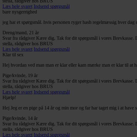
stella, rådgiver hos BRUS
Læs hele svaret
Indsend spørgsmål
bare nysgerrighed
jeg har et spørgsmål. hvis personen ryger hash regelmæssig hver dag og v
Dreng/mand, 21 år
Svar fra rådgiver
Kære dig. Tak for dit spørgsmål i vores Brevkasse. D
stella, rådgiver hos BRUS
Læs hele svaret
Indsend spørgsmål
Klar til sex
Hej hvordan ved man man er klar eller kam mærke man er klar til at 
Pige/kvinde, 19 år
Svar fra rådgiver
Kære dig. Tak for dit spørgsmål i vores Brevkasse. De
stella, rådgiver hos BRUS
Læs hele svaret
Indsend spørgsmål
Hjælp!
Hej Jeg er en pige på 14 år og min mor og far har taget mig i at have
Pige/kvinde, 14 år
Svar fra rådgiver
Kære dig. Tak for dit spørgsmål i vores Brevkasse. D
stella, rådgiver hos BRUS
Læs hele svaret
Indsend spørgsmål