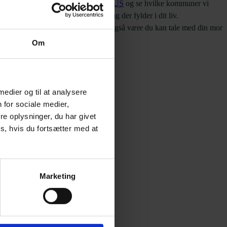
in lokale afdeling i BRUS – Ung BRUS
og se hvilke kommuner vi
e med en BRUS behandler om de ting der fylder i dit liv.
 tale med om det du står i? Det kan også være du kan tale med din mor
Om
 medier og til at analysere
 for sociale medier,
e oplysninger, du har givet
s, hvis du fortsætter med at
Marketing