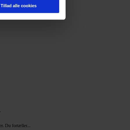
.
Tillad alle cookies
.
. Du fortæller...