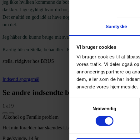
jeg ikke hvilken kommune du bor i, og hvilke tilbud der evt. er i d
dækker. Lige gyldigt hvor du bor, har du altid mulighed for at skrive
Det er altid en god idé at have nogen at tale med om det man står i.
om det.
Samtykke
Jeg håber du kunne bruge mit svar til noget, og du er altid velkommen 
Vi bruger cookies
Kærlig hilsen Stella, behandler i BRUS.
Vi bruger cookies til at tilpas
stella, rådgiver hos BRUS
vores trafik. Vi deler også o
annonceringspartnere og anal
Indsend spørgsmål
dem, eller som de har indsaml
anvende vores hjemmeside.
Se andre indsendte breve
Samtykkevalg
1
af 9
Nødvendig
Alkohol og Familie problem
Hej min forælder har skændes Lige siden jeg var barn, er jeg stort set v
Pige/kvinde, 14 år