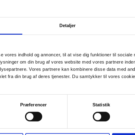
in kommune. Men du kan gå ind på vores hjemmeside:
Find og kontakt d
 på vores anonyme sms-rådgivning på tlf. 22 49 68 38. Her kan du skriv
 Har du måske en lærer på skolen eller et nært familiemedlem som du kan
Detaljer
til at skrive i Brevkassen igen.
se vores indhold og annoncer, til at vise dig funktioner til sociale
plysninger om din brug af vores website med vores partnere inden
ysepartnere. Vores partnere kan kombinere disse data med andr
et fra din brug af deres tjenester. Du samtykker til vores cookie
Præferencer
Statistik
okset op med, at det altid var min mor, der startede...