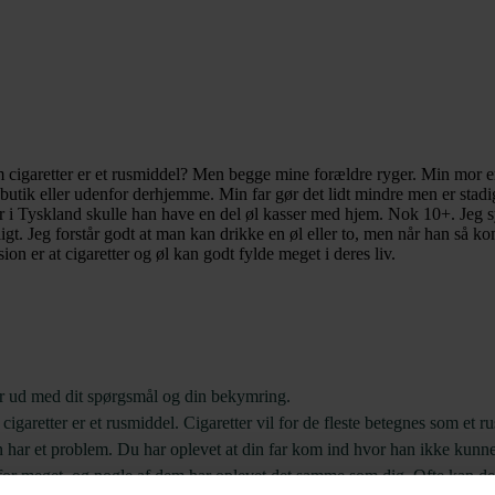
om cigaretter er et rusmiddel? Men begge mine forældre ryger. Min mor e
 butik eller udenfor derhjemme. Min far gør det lidt mindre men er stadi
 var i Tyskland skulle han have en del øl kasser med hjem. Nok 10+. Jeg
igt. Jeg forstår godt at man kan drikke en øl eller to, men når han så 
 er at cigaretter og øl kan godt fylde meget i deres liv.
er ud med dit spørgsmål og din bekymring.
 cigaretter er et rusmiddel. Cigaretter vil for de fleste betegnes som e
an har et problem. Du har oplevet at din far kom ind hvor han ikke kunn
 for meget, og nogle af dem har oplevet det samme som dig. Ofte kan de