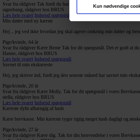
Svar fra rådgiver
Tak fordi du har skrevet til vores brevkasse. Det er s
Kun nødvendige cook
signebang, rådgiver hos BRUS
Læs hele svaret
Indsend spørgsmål
Min datter med ny kærste
Hej .. jeg ved ikke hvordan jeg skal agerer omkring min datter og hen
Pige/kvinde, 64 år
Svar fra rådgiver
Kære Bente Tak for dit spørgsmål. Det er godt at du 
Hanne, rådgiver hos BRUS
Læs hele svaret
Indsend spørgsmål
Savnet til min ekskæreste
Hej, jeg skriver ind, fordi jeg den seneste måned har savnet min ekskæ
Pige/kvinde, 20 år
Svar fra rådgiver
Kære Molly. Tak for dit spørgsmål i vores Brevkasse. 
stella, rådgiver hos BRUS
Læs hele svaret
Indsend spørgsmål
Kæreste dybt afhængig af hash
Kære brevkasse. Min kæreste ryger rigtig meget hash dagligt og ønsk
Pige/kvinde, 27 år
Svar fra rådgiver
Kære dig. Tak for din henvendelse i vores Brevkasse