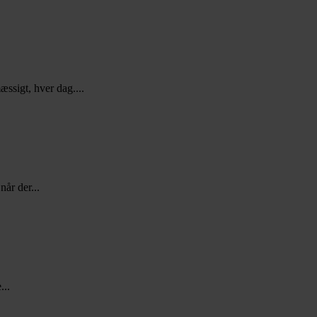
ssigt, hver dag....
når der...
...