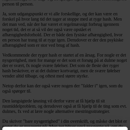
person til person.
Ja, som udgangspunkt er vi alle forskellige, og der kan være en
forskel på hvor lang tid det tager at stoppe med at ryge hash. Men
det man ved, når der har været et regelmæssigt forbrug igennem
noget tid, det er at så vil der også være opstået et
afhængighedsforhold. Der er både den fysiske afhængighed, hvor
en person har trang til at ryge igen. Derudover er der den psykiske
afhængighed som er stor ved brug af hash.
Vedkommende der ryger hash er startet af en årsag. For nogle er det
nysgerrighed, men for mange er det som et forsøg på at dulme noget
der er svært, fx nogle svære følelser. Det som de fleste der ryger
hash beskriver, er at det dulmer kortvarigt, men de svære følelser
vender altid tilbage, og oftest med større styrke.
Netop derfor kan der også være nogen der ”falder i” igen, som du
også spørger til.
Den langsigtede løsning vil derfor være at få hjælp til sit
rusmiddelproblem, og derudover også at få hjælp til de ting som evt.
dulmes, fx ved at lære nogle alternative mestringsstrategier.
Du skriver ”bare nysgerrighed” i din overskrift, og måske det blot er
noget du er nysgerrig på. Men jeg bliver også nysgerrig på, om du