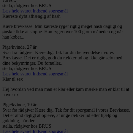
vores...
stella, rådgiver hos BRUS
Læs hele svaret
Indsend spørgsmål
Kæreste dybt afhængig af hash
Kære brevkasse. Min kæreste ryger rigtig meget hash dagligt og
ønsker ikke at stoppe. Han ryger over 100 g om måneden og når
han køber...
Pige/kvinde, 27 år
Svar fra rådgiver
Kære dig. Tak for din henvendelse i vores
Brevkasse. Det er rigtig godt du rækker ud og ikke går selv med
dine bekymringer. Du fortæller...
stella, rådgiver hos BRUS
Læs hele svaret
Indsend spørgsmål
Klar til sex
Hej hvordan ved man man er klar eller kam mærke man er klar til at
have sex
Pige/kvinde, 19 år
Svar fra rådgiver
Kære dig. Tak for dit spørgsmål i vores Brevkasse.
Det er altid dejligt at opleve, at unge rækker ud efter hjælp og
guidning, når der...
stella, rådgiver hos BRUS
Læs hele svaret
Indsend spørgsmål