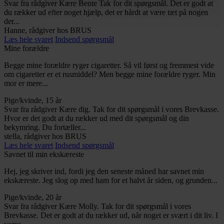
Svar fra rådgiver
Kære Bente Tak for dit spørgsmål. Det er godt at
du rækker ud efter noget hjælp, det er hårdt at være tæt på nogen
der...
Hanne, rådgiver hos BRUS
Læs hele svaret
Indsend spørgsmål
Mine forældre
Begge mine forældre ryger cigaretter. Så vil først og fremmest vide
om cigaretter er et rusmiddel? Men begge mine forældre ryger. Min
mor er mere...
Pige/kvinde, 15 år
Svar fra rådgiver
Kære dig. Tak for dit spørgsmål i vores Brevkasse.
Hvor er det godt at du rækker ud med dit spørgsmål og din
bekymring. Du fortæller...
stella, rådgiver hos BRUS
Læs hele svaret
Indsend spørgsmål
Savnet til min ekskæreste
Hej, jeg skriver ind, fordi jeg den seneste måned har savnet min
ekskæreste. Jeg slog op med ham for et halvt år siden, og grunden...
Pige/kvinde, 20 år
Svar fra rådgiver
Kære Molly. Tak for dit spørgsmål i vores
Brevkasse. Det er godt at du rækker ud, når noget er svært i dit liv. I