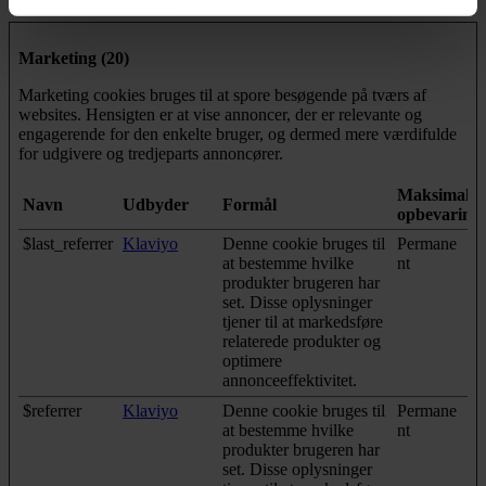
Marketing (20)
Marketing cookies bruges til at spore besøgende på tværs af
websites. Hensigten er at vise annoncer, der er relevante og
engagerende for den enkelte bruger, og dermed mere værdifulde
for udgivere og tredjeparts annoncører.
Maksimal
Navn
Udbyder
Formål
opbevarings
$last_referrer
Klaviyo
Denne cookie bruges til
Permane
at bestemme hvilke
nt
produkter brugeren har
set. Disse oplysninger
tjener til at markedsføre
relaterede produkter og
optimere
annonceeffektivitet.
$referrer
Klaviyo
Denne cookie bruges til
Permane
at bestemme hvilke
nt
produkter brugeren har
set. Disse oplysninger