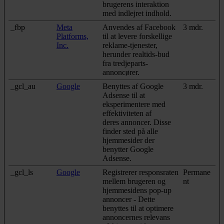
brugerens interaktion
med indlejret indhold.
_fbp
Meta
Anvendes af Facebook
3 mdr.
Platforms,
til at levere forskellige
Inc.
reklame-tjenester,
herunder realtids-bud
fra tredjeparts-
annoncører.
_gcl_au
Google
Benyttes af Google
3 mdr.
Adsense til at
eksperimentere med
effektiviteten af
deres annoncer. Disse
finder sted på alle
hjemmesider der
benytter Google
Adsense.
_gcl_ls
Google
Registrerer responsraten
Permane
mellem brugeren og
nt
hjemmesidens pop-up
annoncer - Dette
benyttes til at optimere
annoncernes relevans