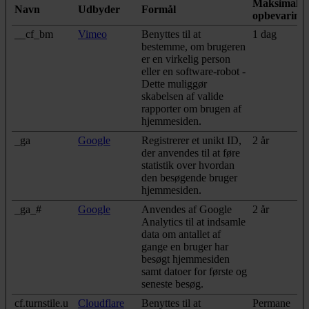
Maksimal
Navn
Udbyder
Formål
opbevarings
__cf_bm
Vimeo
Benyttes til at
1 dag
bestemme, om brugeren
er en virkelig person
eller en software-robot -
Dette muliggør
skabelsen af valide
rapporter om brugen af
hjemmesiden.
_ga
Google
Registrerer et unikt ID,
2 år
der anvendes til at føre
statistik over hvordan
den besøgende bruger
hjemmesiden.
_ga_#
Google
Anvendes af Google
2 år
Analytics til at indsamle
data om antallet af
gange en bruger har
besøgt hjemmesiden
samt datoer for første og
seneste besøg.
cf.turnstile.u
Cloudflare
Benyttes til at
Permane