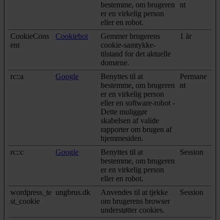
bestemme, om brugeren
nt
er en virkelig person
eller en robot.
CookieCons
Cookiebot
Gemmer brugerens
1 år
ent
cookie-samtykke-
tilstand for det aktuelle
domæne.
rc::a
Google
Benyttes til at
Permane
bestemme, om brugeren
nt
er en virkelig person
eller en software-robot -
Dette muliggør
skabelsen af valide
rapporter om brugen af
hjemmesiden.
rc::c
Google
Benyttes til at
Session
bestemme, om brugeren
er en virkelig person
eller en robot.
wordpress_te
ungbrus.dk
Anvendes til at tjekke
Session
st_cookie
om brugerens browser
understøtter cookies.