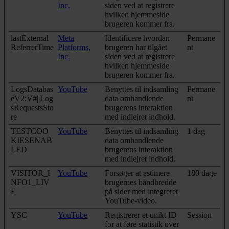
Inc.
siden ved at registrere
hvilken hjemmeside
brugeren kommer fra.
lastExternal
Meta
Identificere hvordan
Permane
ReferrerTime
Platforms,
brugeren har tilgået
nt
Inc.
siden ved at registrere
hvilken hjemmeside
brugeren kommer fra.
LogsDatabas
YouTube
Benyttes til indsamling
Permane
eV2:V#||Log
data omhandlende
nt
sRequestsSto
brugerens interaktion
re
med indlejret indhold.
TESTCOO
YouTube
Benyttes til indsamling
1 dag
KIESENAB
data omhandlende
LED
brugerens interaktion
med indlejret indhold.
VISITOR_I
YouTube
Forsøger at estimere
180 dage
NFO1_LIV
brugernes båndbredde
E
på sider med integreret
YouTube-video.
YSC
YouTube
Registrerer et unikt ID
Session
for at føre statistik over