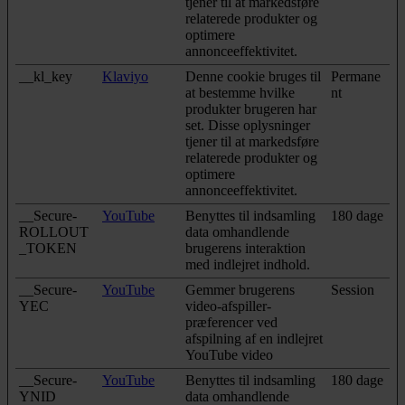
tjener til at markedsføre
relaterede produkter og
optimere
annonceeffektivitet.
__kl_key
Klaviyo
Denne cookie bruges til
Permane
at bestemme hvilke
nt
produkter brugeren har
set. Disse oplysninger
tjener til at markedsføre
relaterede produkter og
optimere
annonceeffektivitet.
__Secure-
YouTube
Benyttes til indsamling
180 dage
ROLLOUT
data omhandlende
_TOKEN
brugerens interaktion
med indlejret indhold.
__Secure-
YouTube
Gemmer brugerens
Session
YEC
video-afspiller-
præferencer ved
afspilning af en indlejret
YouTube video
__Secure-
YouTube
Benyttes til indsamling
180 dage
YNID
data omhandlende