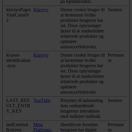
på hjemmesiden.
klaviyoPages
Klaviyo
Denne cookie bruges til
Session
VisitCountV
at bestemme hvilke
2
produkter brugeren har
set. Disse oplysninger
tjener til at markedsføre
relaterede produkter og
optimere
annonceeffektivitet.
kl-post-
Klaviyo
Denne cookie bruges til
Permane
identification
at bestemme hvilke
nt
-sync
produkter brugeren har
set. Disse oplysninger
tjener til at markedsføre
relaterede produkter og
optimere
annonceeffektivitet.
LAST_RES
YouTube
Benyttes til indsamling
Session
ULT_ENTR
data omhandlende
Y_KEY
brugerens interaktion
med indlejret indhold.
lastExternal
Meta
Identificere hvordan
Permane
Referrer
Platforms,
brugeren har tilgået
nt