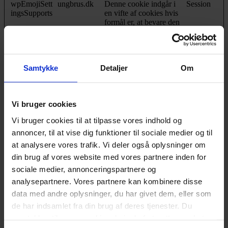
wpEmojiSett
ungbrus.dk
Denne cookie indgår i
Session
ingsSupports
en vifte af cookies hvis
formål er, at bevare den
korrekte visning af
typografi, blog/billede-
slidere, farvetemaer og
andre indstillinger på
Samtykke
Detaljer
Om
hjemmesiden.
Vi bruger cookies
Præferencer (1)
Vi bruger cookies til at tilpasse vores indhold og
Præference cookies gør det muligt for en hjemmeside at huske
annoncer, til at vise dig funktioner til sociale medier og til
oplysninger, der ændrer den måde hjemmesiden ser ud eller
opfører sig på. F.eks. dit foretrukne sprog, eller den region, du
at analysere vores trafik. Vi deler også oplysninger om
befinder dig i.
din brug af vores website med vores partnere inden for
sociale medier, annonceringspartnere og
Maksimal
Navn
Udbyder
Formål
analysepartnere. Vores partnere kan kombinere disse
opbevarings
data med andre oplysninger, du har givet dem, eller som
klaviyoOnsit
Klaviyo
Benyttes til at
Permane
e
administrere, om
nt
de har indsamlet fra din brug af deres tjenester. Du
brugeren har tilvalgt
samtykker til vores cookies, hvis du fortsætter med at
eventuelle