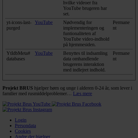
hvilke videoer fra
YouTube brugeren har
set.
yt-icons-last-
YouTube
Nødvendig for
Permane
purged
implementeringen og
nt
funtionaliteten af
YouTube video-indhold
på hjemmesiden.
YtIdbMeta#
YouTube
Benyttes til indsamling
Permane
databases
data omhandlende
nt
brugerens interaktion
med indlejret indhold.
Projekt BRUS
hjælper børn og unge i alderen 0-24 år, som lever i
familier med rusmiddelproblemer…
Læs mere
Login
Persondata
Cookies
Andre der hjælper