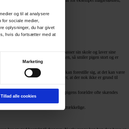
r travlt, og når vi har stærke følelser af for eksempel magtesløshed,
 medier og til at analysere
 for sociale medier,
e oplysninger, du har givet
or:
s, hvis du fortsætter med at
 overfor andre piger i klassen. Hun passer sin skole og laver sine
r er opsøgende i sin kontakt til pigen, så smiler pigen stort og er
Marketing
t sociale liv som teenager, og man kan forestille sig, at det kan være
rgsfulde og relevante og konkluderer, at der nok ikke er grund til
ohol og kokain. Det betyder også, at pigens forældre ofte skændes
Tillad alle cookies
 og unge, vi møder, er rigtige og tilstrækkelige.