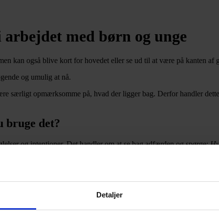
i arbejdet med børn og unge
an også blive kort for hovedet eller se ud til at være på kanten af g
øgende og umulig at nå.
være særligt opmærksomme på, hvad der ligger bag. Derfor handler det
u bruge det?
 følelser og intentioner. Det handler om at se bag adfærden og spørge:
Hv
rer bare
” eller ”
hun er nok lidt sensitiv
”, og i stedet tænker vi: ”
Hvad mo
 til børnene og os selv. Det kræver, at vi er nysgerrige, åbne og opmæ
Detaljer