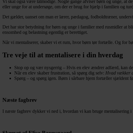
Vi skal også være tålmodige. Nogle gange afviser børn og unge, at der e
eller unge for at undersøge, om der er brug for hjælp i familien og tur
Det gælder, uanset om man er lærer, pædagog, fodboldtræner, undervise
Det har stor betydning for børn og unge i familier med rusmidler at bliv
ensomhed og belastning egentlig er berettiget.
Når vi mentaliserer, skaber vi et rum, hvor børn tør fortælle. Og for bør
Tre veje til at mentalisere i din hverdag
Stop op og vær nysgerrig – Hvis en elev ændrer adfærd, kan det
Når en elev skaber frustration, så spørg dig selv:
Hvad vækker d
Spørg – og spørg igen. Børn i sårbare hjem fortæller sjældent 
Næste fagbrev
I næste fagbrev dykker vi ned i, hvordan vi kan bruge mentalisering i
Skrevet af Elisa Baunsgaard