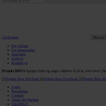
Gå til unge
Menu & 
For voksne
For fagpersoner
Små børn
Fagbrev
Kontakt os
Projekt BRUS
hjælper børn og unge i alderen 0-24 år, som lever i
Login
Persondata
Cookies
Andre der hjælper
Om BRUS