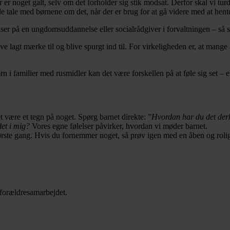
r noget galt, selv om det forholder sig stik modsat. Derfor skal vi turd
de tale med børnene om det, når der er brug for at gå videre med at hent
r på en ungdomsuddannelse eller socialrådgiver i forvaltningen – så sk
e lagt mærke til og blive spurgt ind til. For virkeligheden er, at mange 
n i familier med rusmidler kan det være forskellen på at føle sig set – el
 være et tegn på noget. Spørg barnet direkte: ”
Hvordan har du det de
et i mig?
Vores egne følelser påvirker, hvordan vi møder barnet.
første gang. Hvis du fornemmer noget, så prøv igen med en åben og rolig
 forældresamarbejdet.