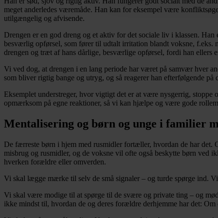
Han er sød, sjov og rigtig aktiv. Han fungerer godt socialt med de and
meget anderledes væremåde. Han kan for eksempel være konfliktsøgend
utilgængelig og afvisende.
Drengen er en god dreng og et aktiv for det sociale liv i klassen. Han
besværlig opførsel, som fører til udtalt irritation blandt voksne, f.eks
drengen og træt af hans dårlige, besværlige opførsel, fordi han ellers e
Vi ved dog, at drengen i en lang periode har været på samvær hver an
som bliver rigtig bange og utryg, og så reagerer han efterfølgende på d
Eksemplet understreger, hvor vigtigt det er at være nysgerrig, stoppe 
opmærksom på egne reaktioner, så vi kan hjælpe og være gode rollemo
Mentalisering og børn og unge i familier 
De færreste børn i hjem med rusmidler fortæller, hvordan de har det. 
misbrug og rusmidler, og de voksne vil ofte også beskytte børn ved ikk
hverken forældre eller omverden.
Vi skal lægge mærke til selv de små signaler – og turde spørge ind. Vi 
Vi skal være modige til at spørge til de svære og private ting – og mø
ikke mindst til, hvordan de og deres forældre derhjemme har det: Om der 