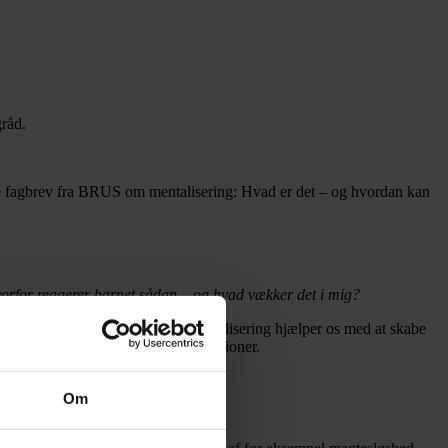
råd.
te fagbrev fra BRUS om mentalisering: Hvad er det – og hvordan kan
orfor reagerer barnet sådan – og hvad vækker det i mig?
n der foregår i barnets liv?
”Mentalisering hjælper os med at skabe
rksomme på både børns og egne reaktioner.
Om