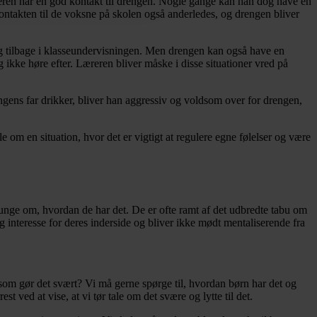
læreren har en god kontakt til drengen. Nogle gange kan han dog have en
ntakten til de voksne på skolen også anderledes, og drengen bliver
 sig tilbage i klasseundervisningen. Men drengen kan også have en
g ikke høre efter. Læreren bliver måske i disse situationer vred på
gens far drikker, bliver han aggressiv og voldsom over for drengen,
 om en situation, hvor det er vigtigt at regulere egne følelser og være
 unge om, hvordan de har det. De er ofte ramt af det udbredte tabu om
g interesse for deres inderside og bliver ikke mødt mentaliserende fra
, som gør det svært? Vi må gerne spørge til, hvordan børn har det og
t ved at vise, at vi tør tale om det svære og lytte til det.