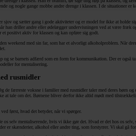
re drenge i klassen. Han er bramfri, tør sige ting højt på klassen, og 
e og nogle gange mobbe andre drenge i klassen. I de situationer er ko
 er sjov og sætter gang i gode aktiviteter og er model for ikke at holde
. når han driller andre eller ødelægger undervisningen ved at være fræk o
r et positivt aktiv for klassen og kan opføre sig godt.
den weekend med sin far, som har et alvorligt alkoholproblem. Når dren
et.
op og se barnets adfærd som en form for kommunikation. Der er også tale
deller for mentalisering.
med rusmidler
Og de færreste voksne i familier med rusmidler taler med deres børn og
e at tale om det. Børnene bliver derfor ikke altid mødt med tilstrækkeli
ved først, hvad det betyder, når vi spørger.
de os selv mentaliserende, hvis vi ikke gør det. Hvad er det hos os selv
er skænderier, alkohol eller andre ting, som forstyrrer. Vi skal gå forres