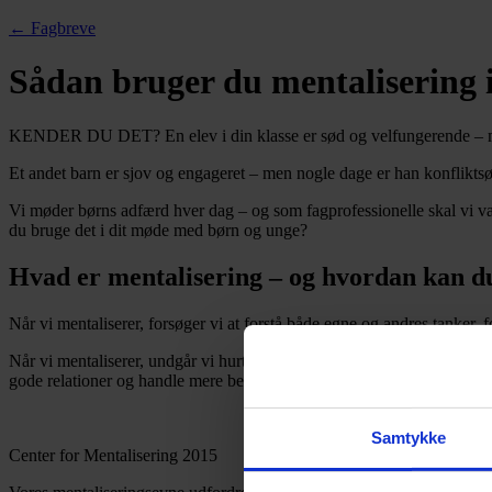
← Fagbreve
Sådan bruger du mentalisering 
KENDER DU DET? En elev i din klasse er sød og velfungerende – men k
Et andet barn er sjov og engageret – men nogle dage er han konflikts
Vi møder børns adfærd hver dag – og som fagprofessionelle skal vi 
du bruge det i dit møde med børn og unge?
Hvad er mentalisering – og hvordan kan d
Når vi mentaliserer, forsøger vi at forstå både egne og andres tanker,
Når vi mentaliserer, undgår vi hurtige konklusioner som ”
han provoke
gode relationer og handle mere bevidst og hjælpsomt – både i forhold
Samtykke
Center for Mentalisering 2015