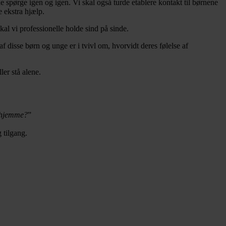
e spørge igen og igen. Vi skal også turde etablere kontakt til børnene
e ekstra hjælp.
al vi professionelle holde sind på sinde.
af disse børn og unge er i tvivl om, hvorvidt deres følelse af
ler stå alene.
rhjemme?
”
 tilgang.