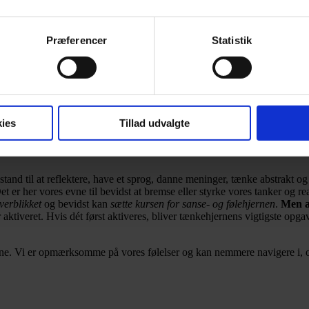
se. Krybdyrhjernens vigtigste opgave er at sikre vores overlevelse, hvilk
indtryk. Det gør den, inden vi når at overveje eller tænke over, om den v
Præferencer
Statistik
bevidst for os. Krybdyrhjernen kaldes også for
sansehjernen eller reptilhj
og lignende dyr har ikke denne samme hjernefunktion. Følehjernen kan b
 sociale væsner, empatiske og tage ansvar for andre. Her lever vi os ind 
ies
Tillad udvalgte
nærmeste og dem omkring os.
i stand til at reflektere, have et sprog, danne meninger, tænke abstrakt o
Det er her vores evne til bevidst at bremse eller styrke vores tanker og 
verblikket
og bevidst kan
sætte kursen for sanse- og følehjernen
.
Men al
 aktiveret. Hvis dét først aktiveres, bliver tænkehjernens vigtigste opg
rne. Vi er opmærksomme på vores følelser og kan nemmere navigere i, om 