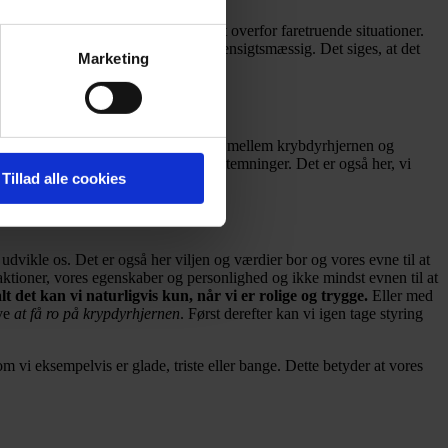
et betyder at den er konstant på vagt overfor faretruende situationer.
algte reaktion nu var fornuftig og hensigtsmæssig. Det siges, at det
Marketing
ernen.
eskrives som en slags fordelercentral mellem krybdyrhjernen og
i andre og spejler deres følelser og stemninger. Det er også her, vi
Tillad alle cookies
g udvikle os. Det er også her viljen og værdier bor og vores evne til at
reaktioner, vores egenskaber og personlighed og ikke mindst evnen til at
t det kan vi naturligvis kun, når vi er rolige og trygge.
Eller med
ave
at få ro på krypdyrhjernen
. Først derefter kan vi igen tage styring
vi eksempelvis er glade, triste eller bange. Dette betyder at vores