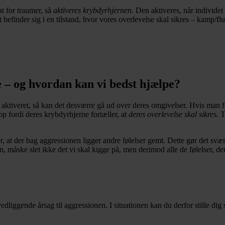
t for traumer, så
aktiveres krybdyrhjernen.
Den aktiveres, når individet
det befinder sig i en tilstand, hvor vores overlevelse skal sikres – kamp
 – og hvordan kan vi bedst hjælpe?
ktiveret, så kan det desværre gå ud over deres omgivelser. Hvis man føler 
op fordi deres krybdyrhjerne fortæller, at
deres overlevelse skal sikres.
T
, at der bag aggressionen ligger andre følelser gemt. Dette gør det svært
n, måske slet ikke det vi skal kigge på, men derimod alle de følelser, der
gvedliggende årsag til aggressionen. I situationen kan du derfor stille dig