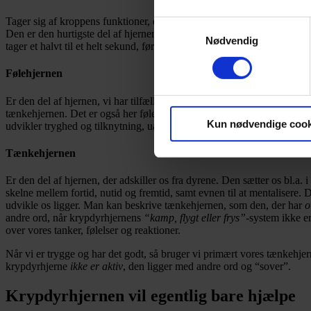
Tager sig af kroppens funktioner, drifter og sørger for vores overlevel
Samtykkevalg
Den er den hurtigste del af hjernen og reagerer direkte på vores sanse
Nødvendig
tager et halvt til et helt sekund, før krybdyrhjernens reaktion bliver 
Følehjernen
Er den del af hjernen, vi har tilfælles med andre pattedyr. Krybdyr 
tænkehjernen. Det er også her følelser bor, samt vores evne til at være
Kun nødvendige cook
udvikler tryghed og tilknytning, uanset om det er til os selv, vores 
Tænkehjernen
Er den del af hjernen, der adskiller os fra dyrene. Den sætter os bl.a. 
skelne mellem fortid, nutid og fremtid, samt evnen til at mentalisere. 
udvikle os ligger. Man kan beskrive tænkehjernen, som den, der har
o
andre ord, når krypdyrhjernens
“kamp, flygt eller frys”
-system ikke er
over vores tanker, følelser og reaktioner.
Når vi er trygge og har det godt, så bruger vi primært vores tænkehje
krypdyrhjerne
ikke er aktiv
, den ligger med andre ord og “sover”.
Krypdyrhjernen vil egentlig bare hjælpe