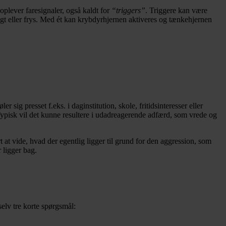
 oplever faresignaler, også kaldt for
“triggers”
. Triggere kan være
/flugt eller frys. Med ét kan krybdyrhjernen aktiveres og tænkehjernen
sig presset f.eks. i daginstitution, skole, fritidsinteresser eller
ypisk vil det kunne resultere i udadreagerende adfærd, som vrede og
 at vide, hvad der egentlig ligger til grund for den aggression, som
 ligger bag.
 selv tre korte spørgsmål: