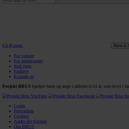
Gå til unge
Menu & 
For voksne
For fagpersoner
Små børn
Fagbrev
Kontakt os
Projekt BRUS
hjælper børn og unge i alderen 0-24 år, som lever i
Login
Persondata
Cookies
Andre der hjælper
Om BRUS